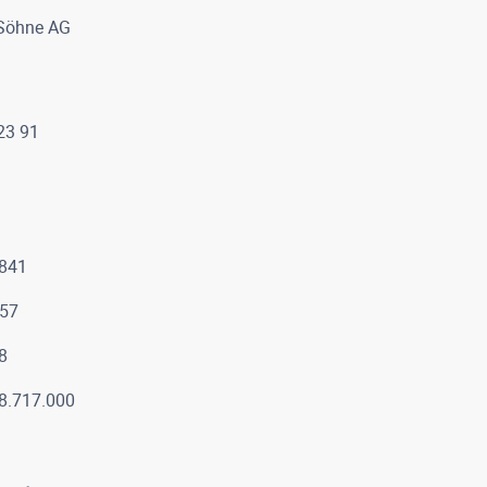
 Söhne AG
 23 91
.841
557
8
8.717.000