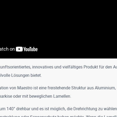
unftsorientiertes, innovatives und vielfältiges Produkt für den 
ilvolle Lösungen bietet.
tion von Maestro ist eine freistehende Struktur aus Aluminium, 
markise oder mit beweglichen Lamellen.
um 140° drehbar und es ist möglich, die Drehrichtung zu wähle
nstrahlung oder Sonnenschutz haben möchte. Wenn die Lamell