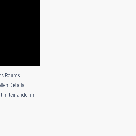
des Raums
llen Details
tät miteinander im