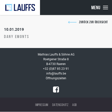
MENU
ZURÜCK ZUR ÜBERSICHT
10.01.2019
Dany Emonts
Mathias Lauffs & Söhne AG
Roetgener Straße 8
B-4730 Raeren
+32 (0)87 85 23 91
info@lauffs.be
Öffnungszeiten
IMPRESSUM
DATENSCHUTZ
AGB